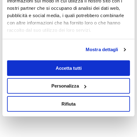
informazioni sul modo in cui utilizza il nostro sito con i
CAUSA DI FORZA
nostri partner che si occupano di analisi dei dati web,
MAGGIORE: 8
pubblicità e social media, i quali potrebbero combinarle
con altre informazioni che ha fornito loro o che hanno
RACCOMANDAZIONI
raccolto dal suo utilizzo dei loro servizi.
PER LE AZIENDE A
FRONTE DEL COVID-19
Mostra dettagli
Le 8 Raccomandazioni non sono “legge”, ma
un importante spunto di riflessione per mettere
Accetta tutti
mano ai propri contratti.
Personalizza
READ MORE
Rifiuta