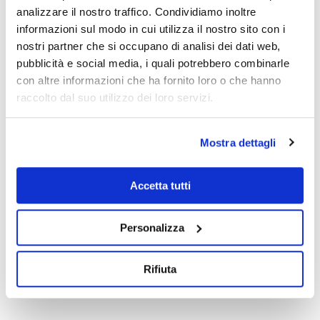
READ MORE
analizzare il nostro traffico. Condividiamo inoltre
informazioni sul modo in cui utilizza il nostro sito con i
nostri partner che si occupano di analisi dei dati web,
pubblicità e social media, i quali potrebbero combinarle
con altre informazioni che ha fornito loro o che hanno
By
Whitel@b
In
Blog
Posted
21 Febbraio 2022
raccolto dal suo utilizzo dei loro servizi.
IL CALL-OFF STOCK
NEI MODELLI
Mostra dettagli
INTRASTAT
Il call-off stock: ecco tutte le informazioni da
Accetta tutti
conoscere per quanto riguarda i modelli
INTRASTAT.
Personalizza
READ MORE
Rifiuta