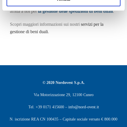
informazioni. Noi di Nord Ovest aiutiamo da sempre chi si
affida a noi per
la gestione delle spedizioni di beni duali
.
Scopri maggiori informazioni sui nostri
servizi per la
gestione di beni duali
.
© 2020 Nordovest S.p.A.
Via Motorizzazione 29, 12100 Cuneo
Tel. +39 0171 415600 –
info@nord-ovest.it
N. iscrizione REA CN 100435 – Capitale sociale versato € 800.000