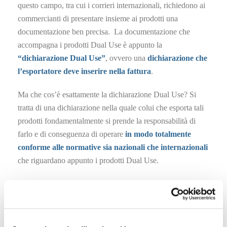
questo campo, tra cui i corrieri internazionali, richiedono ai
commercianti di presentare insieme ai prodotti una
documentazione ben precisa. La documentazione che
accompagna i prodotti Dual Use è appunto la
“dichiarazione Dual Use”
, ovvero una
dichiarazione che
l’esportatore deve inserire nella fattura
.
Ma che cos’è esattamente la dichiarazione Dual Use? Si
tratta di una dichiarazione nella quale colui che esporta tali
prodotti fondamentalmente si prende la responsabilità di
farlo e di conseguenza di operare
in modo totalmente
conforme alle normative sia nazionali che internazionali
che riguardano appunto i prodotti Dual Use.
Come già anticipato, le operazioni che riguardano i prodotti
Dual Use seguono un preciso
regolamento
e sono
sottoposte a regime di controllo. In particolare, sono quattro
le operazioni principali ad essere controllate: