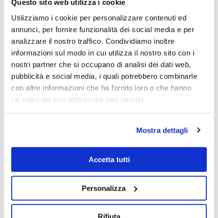
Questo sito web utilizza i cookie
Utilizziamo i cookie per personalizzare contenuti ed
Il
trasporto
dei beni duali che provengono dall’estero e
annunci, per fornire funzionalità dei social media e per
devono attraversare il territorio doganale europeo per
analizzare il nostro traffico. Condividiamo inoltre
giungere presso una destinazione in Europa, fuori dal
territorio doganale.
informazioni sul modo in cui utilizza il nostro sito con i
L’
esportazione
dei prodotti, anche nel caso di trasmissione
nostri partner che si occupano di analisi dei dati web,
di software.
pubblicità e social media, i quali potrebbero combinarle
Operazioni riguardanti l’
acquisto
o la
vendita
dei suddetti
con altre informazioni che ha fornito loro o che hanno
prodotti.
raccolto dal suo utilizzo dei loro servizi.
Servizio di
consulenza
tecnica.
Il regolamento è stato istituito al fine di assicurare sicurezza
Mostra dettagli
e per rispettare i diritti umani. Va detto che il regolamento in
questione può subire spesso dei cambiamenti annuali ed è
Accetta tutti
quindi necessario tenersi aggiornati su tutte le novità
riguardanti questo settore.
Personalizza
Ti interessa questo argomento e desideri saperne di più?
Visita il nostro sito o contattaci per richiedere ulteriori
Rifiuta