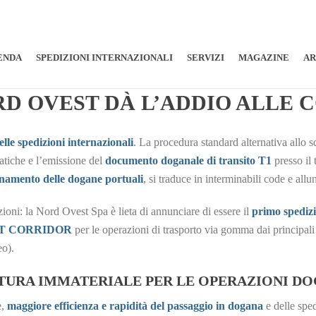
ENDA
SPEDIZIONI INTERNAZIONALI
SERVIZI
MAGAZINE
AR
RD OVEST DÀ L’ADDIO ALLE 
lle spedizioni internazionali
. La procedura standard alternativa allo 
ratiche e l’emissione del
documento doganale di transito T1
presso il 
onamento delle dogane portuali
, si traduce in interminabili code e all
zioni: la Nord Ovest Spa è lieta di annunciare di essere il
primo spedizi
 FAST CORRIDOR
per le operazioni di trasporto via gomma dai principali 
eo).
TTURA IMMATERIALE PER LE OPERAZIONI D
e,
maggiore efficienza e rapidità del passaggio in dogana
e delle sped