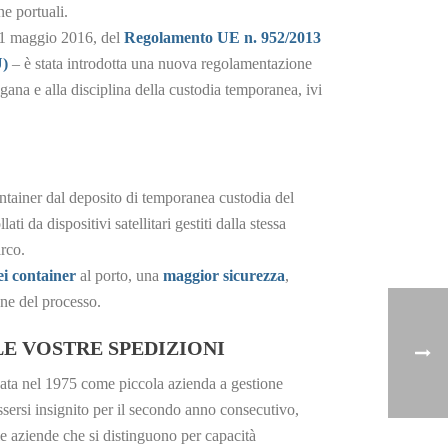
ne portuali.
l 1 maggio 2016, del
Regolamento UE n. 952/2013
U)
– è stata introdotta una nuova regolamentazione
gana e alla disciplina della custodia temporanea, ivi
ontainer dal deposito di temporanea custodia del
ati da dispositivi satellitari gestiti dalla stessa
arco.
i container
al porto, una
maggior sicurezza
,
one del processo.
E VOSTRE SPEDIZIONI
 nata nel 1975 come piccola azienda a gestione
ssersi insignito per il secondo anno consecutivo,
le aziende che si distinguono per capacità