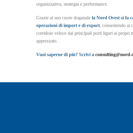
organizzativa, strategia e performance.
Grazie al suo cuore doganale
la Nord Ovest si fa c
operazioni di import e di export
, consentendo ai 
corridoio veloce dai principali porti liguri ai propri
apprezzato.
Vuoi saperne di più? Scrivi a
consulting@nord-