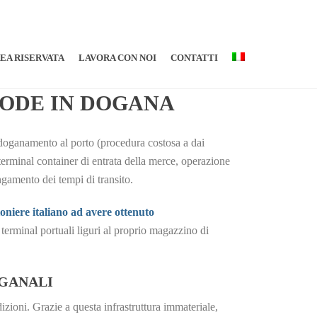
EA RISERVATA
LAVORA CON NOI
CONTATTI
CODE IN DOGANA
sdoganamento al porto (procedura costosa a dai
terminal container di entrata della merce, operazione
ungamento dei tempi di transito.
oniere italiano ad avere ottenuto
terminal portuali liguri al proprio magazzino di
OGANALI
izioni. Grazie a questa infrastruttura immateriale,