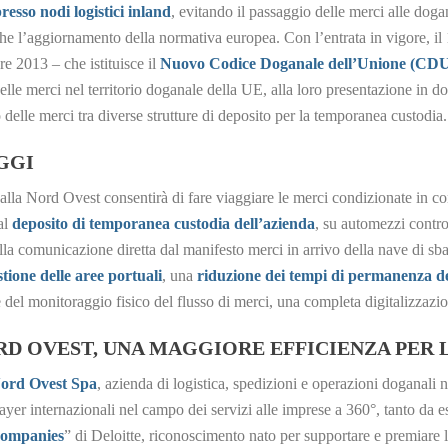
resso nodi logistici inland
, evitando il passaggio delle merci alle doga
che l’aggiornamento della normativa europea. Con l’entrata in vigore, i
e 2013 – che istituisce il
Nuovo Codice Doganale dell’Unione (CD
elle merci nel territorio doganale della UE, alla loro presentazione in do
delle merci tra diverse strutture di deposito per la temporanea custodia.
GGI
 alla Nord Ovest consentirà di fare viaggiare le merci condizionate in c
al
deposito di temporanea custodia dell’azienda
, su automezzi controll
dalla comunicazione diretta dal manifesto merci in arrivo della nave di sb
tione delle aree portuali
, una
riduzione dei tempi di permanenza de
 del monitoraggio fisico del flusso di merci, una completa digitalizzazi
 OVEST, UNA MAGGIORE EFFICIENZA PER L
Nord Ovest Spa
, azienda di logistica, spedizioni e operazioni doganali
ayer internazionali nel campo dei servizi alle imprese a 360°, tanto da e
ompanies
” di Deloitte, riconoscimento nato per supportare e premiare 