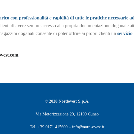
arico con professionalità e rapidità di tutte le pratiche necessarie 
clienti di avere sempre accesso alla propria documentazione doganale at
 magazzini doganali consente di poter offrire ai propri clienti un
servizio 
ovest.com
.
© 2020 Nordovest S.p.A.
Via Motorizzazione 29, 12100 Cuneo
Tel. +39 0171 415600 –
info@nord-ovest.it