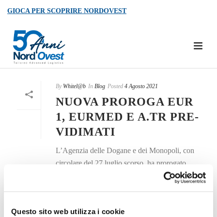
GIOCA PER SCOPRIRE NORDOVEST
By
Whitel@b
In
Blog
Posted
4 Agosto 2021
NUOVA PROROGA EUR
1, EURMED E A.TR PRE-
VIDIMATI
L’Agenzia delle Dogane e dei Monopoli, con
circolare del 27 luglio scorso, ha prorogato
l’utilizzo di certificati di origine EUR1, EUR
MED e A.TR pre- vidimati fino al prossimo 31
dicembre 2021. [...]
Questo sito web utilizza i cookie