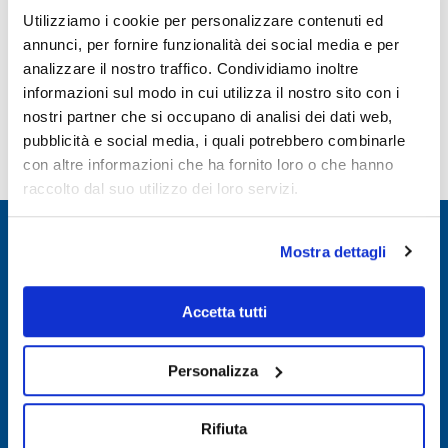
Utilizziamo i cookie per personalizzare contenuti ed
READ MORE
annunci, per fornire funzionalità dei social media e per
analizzare il nostro traffico. Condividiamo inoltre
informazioni sul modo in cui utilizza il nostro sito con i
nostri partner che si occupano di analisi dei dati web,
pubblicità e social media, i quali potrebbero combinarle
con altre informazioni che ha fornito loro o che hanno
raccolto dal suo utilizzo dei loro servizi.
Mostra dettagli
© 2020 Nordovest S.p.A.
Via Motorizzazione 29, 12100 Cuneo
Accetta tutti
Tel. +39 0171 415600 –
info@nord-ovest.it
Personalizza
N. iscrizione REA CN 100435 – Capitale sociale versato € 800.000
Rifiuta
P. IVA / C.F.: IT00455030049